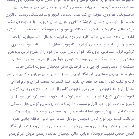
محافظ صفحه، گارد و ... تعمیرات تخصصی گوشی
، تبلت و لپ تاپ برندهای اپل،
سامسونگ ، هوآووی، سونی اچ تی سی، ایسوس، لنووو و ... نمایندگی رسمی اپراتوری
همراه اول، ایرانسل و شاتل. فروشگاه آنلاین موبایل ساتل دیجیتال با حمایت فروشگاه
بزرگ ساتل امکان خرید آنلاین کلیه کالاهای موجود در فروشگاه را به مشتریان اینترنتی
ارائه می دهد. شما می توانید کلیه نیاز خود به لوازم دیجیتال مانند موبایل، تبلت،
کامپیوتر، لپ تاپ، لوازم جانبی گوشی و کامپیوتر ، شارژر، گلس و قاب موبایل، باتری
گوشی، لوازم مسافرتی، پاوربانک، انواع باتری مورد نیاز خود را از مطرح ترین برندهای
تولیدی اپل، سامسونگ، سونی، نوکیا، شیائومی، هوآووی، ال جی، وسترن دیجیتال،
سیگیت،ای دیتا،پاپیسر، اچ پی و ... از طریق ساتل دیجیتال بصورت آنلاین خرید
نمایید. همچنیین مشتریان فروشگاه فیزیکی ساتل امکان تعمیر موبایل و کامپیوتر و لپ
تاپ و تبلت خود را بصورت حضوری دارند. کلیه تعمیرات سخت افزاری و نرم افزاری
موبایل از جمله تعویض ال سی دی، تعویض گلس ال سی دی، تعویض باتری گوشی،
تعویض باتری انواع آیفون و آیپد، تعمیر گوشی آب خورده، تعمیر نرم افزار موبایل و
کامپیوتر، نصب انواع نرم افزار و سیستم عامل، خدمات رجیستری گوشی های مسافری،
ساخت اپل آیدی در حضور شما انجام می پذیرد. شما می توانید همه روزه جهت
دریافت قیمت روز انواع کالای دیجیتال موبایل، تبلت، لپ تاپ، حافظه جانبی هارد
اکسترنال و فلش یو اس بی و مموری کارت و لوازم جانبی موبایل و تبلت با فروشگاه
تماس حاصل نمایید. فروشگاه موبایل ساتل دیجیتال نماینده رسمی فروش اپراتورهای