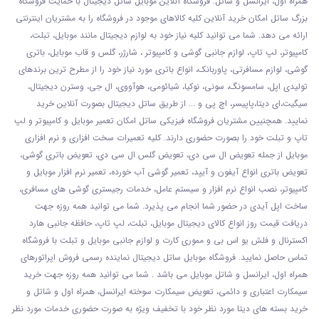
همراه اول، ایرانسل و شاتل. فروشگاه آنلاین موبایل ساتل دیجیتال با حمایت فروشگاه
بزرگ ساتل امکان خرید آنلاین کلیه کالاهای موجود در فروشگاه را به مشتریان اینترنتی
ارائه می دهد. شما می توانید کلیه نیاز خود به لوازم دیجیتال مانند موبایل، تبلت،
کامپیوتر، لپ تاپ، لوازم جانبی گوشی و کامپیوتر ، شارژر، گلس و قاب موبایل، باتری
گوشی، لوازم مسافرتی، پاوربانک، انواع باتری مورد نیاز خود را از مطرح ترین برندهای
تولیدی اپل، سامسونگ، سونی، نوکیا، شیائومی، هوآووی، ال جی، وسترن دیجیتال،
سیگیت،ای دیتا،پاپیسر، اچ پی و ... از طریق ساتل دیجیتال بصورت آنلاین خرید
نمایید. همچنیین مشتریان فروشگاه فیزیکی ساتل امکان تعمیر موبایل و کامپیوتر و لپ
تاپ و تبلت خود را بصورت حضوری دارند. کلیه تعمیرات سخت افزاری و نرم افزاری
موبایل از جمله تعویض ال سی دی، تعویض گلس ال سی دی، تعویض باتری گوشی،
تعویض باتری انواع آیفون و آیپد، تعمیر گوشی آب خورده، تعمیر نرم افزار موبایل و
کامپیوتر، نصب انواع نرم افزار و سیستم عامل، خدمات رجیستری گوشی های مسافری،
ساخت اپل آیدی در حضور شما انجام می پذیرد. شما می توانید همه روزه جهت
دریافت قیمت روز انواع کالای دیجیتال موبایل، تبلت، لپ تاپ، حافظه جانبی هارد
اکسترنال و فلش یو اس بی و مموری کارت و لوازم جانبی موبایل و تبلت با فروشگاه
تماس حاصل نمایید. فروشگاه موبایل ساتل دیجیتال نماینده رسمی فروش اپراتورهای
همراه اول، ایرانسل و شاتل موبایل می باشد . شما می توانید همه روزه جهت خرید
سیمکارت اعتباری و دائمی، تعویض سیمکارت سوخته ایرانسل، همراه اول و شاتل و
خرید بسته های دیتا مورد نظر خود با تخفیف ویژه به صورت حضوری خدمات مورد نظر