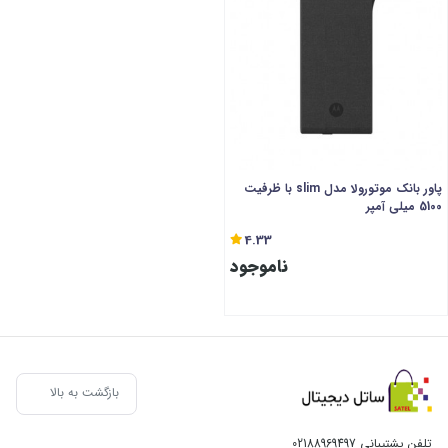
پاور بانک موتورولا مدل slim با ظرفیت
5100 میلی آمپر
4.33
ناموجود
بازگشت به بالا
تلفن پشتیبانی
02188969497