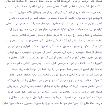
همراه اول، ایرانسل و شاتل. فروشگاه آنلاین موبایل ساتل دیجیتال با حمایت فروشگاه
بزرگ ساتل امکان خرید آنلاین کلیه کالاهای موجود در فروشگاه را به مشتریان اینترنتی
ارائه می دهد. شما می توانید کلیه نیاز خود به لوازم دیجیتال مانند موبایل، تبلت،
کامپیوتر، لپ تاپ، لوازم جانبی گوشی و کامپیوتر ، شارژر، گلس و قاب موبایل، باتری
گوشی، لوازم مسافرتی، پاوربانک، انواع باتری مورد نیاز خود را از مطرح ترین برندهای
تولیدی اپل، سامسونگ، سونی، نوکیا، شیائومی، هوآووی، ال جی، وسترن دیجیتال،
سیگیت،ای دیتا،پاپیسر، اچ پی و ... از طریق ساتل دیجیتال بصورت آنلاین خرید
نمایید. همچنیین مشتریان فروشگاه فیزیکی ساتل امکان تعمیر موبایل و کامپیوتر و لپ
تاپ و تبلت خود را بصورت حضوری دارند. کلیه تعمیرات سخت افزاری و نرم افزاری
موبایل از جمله تعویض ال سی دی، تعویض گلس ال سی دی، تعویض باتری گوشی،
تعویض باتری انواع آیفون و آیپد، تعمیر گوشی آب خورده، تعمیر نرم افزار موبایل و
کامپیوتر، نصب انواع نرم افزار و سیستم عامل، خدمات رجیستری گوشی های مسافری،
ساخت اپل آیدی در حضور شما انجام می پذیرد. شما می توانید همه روزه جهت
دریافت قیمت روز انواع کالای دیجیتال موبایل، تبلت، لپ تاپ، حافظه جانبی هارد
اکسترنال و فلش یو اس بی و مموری کارت و لوازم جانبی موبایل و تبلت با فروشگاه
تماس حاصل نمایید. فروشگاه موبایل ساتل دیجیتال نماینده رسمی فروش اپراتورهای
همراه اول، ایرانسل و شاتل موبایل می باشد . شما می توانید همه روزه جهت خرید
سیمکارت اعتباری و دائمی، تعویض سیمکارت سوخته ایرانسل، همراه اول و شاتل و
خرید بسته های دیتا مورد نظر خود با تخفیف ویژه به صورت حضوری خدمات مورد نظر