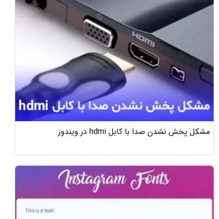
مشکل پخش نشدن صدا با کابل hdmi در ویندوز