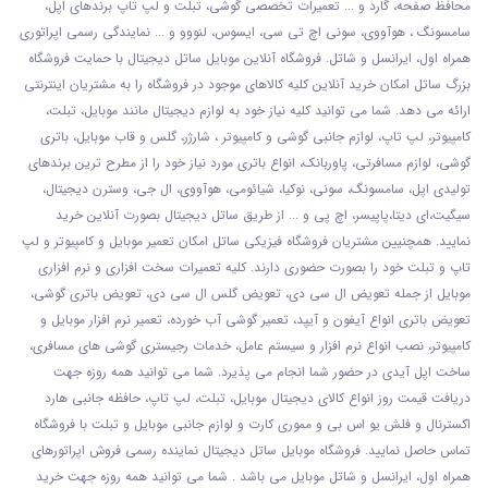
محافظ صفحه، گارد و ... تعمیرات تخصصی گوشی
، تبلت و لپ تاپ برندهای اپل،
سامسونگ ، هوآووی، سونی اچ تی سی، ایسوس، لنووو و ... نمایندگی رسمی اپراتوری
همراه اول، ایرانسل و شاتل. فروشگاه آنلاین موبایل ساتل دیجیتال با حمایت فروشگاه
بزرگ ساتل امکان خرید آنلاین کلیه کالاهای موجود در فروشگاه را به مشتریان اینترنتی
ارائه می دهد. شما می توانید کلیه نیاز خود به لوازم دیجیتال مانند موبایل، تبلت،
کامپیوتر، لپ تاپ، لوازم جانبی گوشی و کامپیوتر ، شارژر، گلس و قاب موبایل، باتری
گوشی، لوازم مسافرتی، پاوربانک، انواع باتری مورد نیاز خود را از مطرح ترین برندهای
تولیدی اپل، سامسونگ، سونی، نوکیا، شیائومی، هوآووی، ال جی، وسترن دیجیتال،
سیگیت،ای دیتا،پاپیسر، اچ پی و ... از طریق ساتل دیجیتال بصورت آنلاین خرید
نمایید. همچنیین مشتریان فروشگاه فیزیکی ساتل امکان تعمیر موبایل و کامپیوتر و لپ
تاپ و تبلت خود را بصورت حضوری دارند. کلیه تعمیرات سخت افزاری و نرم افزاری
موبایل از جمله تعویض ال سی دی، تعویض گلس ال سی دی، تعویض باتری گوشی،
تعویض باتری انواع آیفون و آیپد، تعمیر گوشی آب خورده، تعمیر نرم افزار موبایل و
کامپیوتر، نصب انواع نرم افزار و سیستم عامل، خدمات رجیستری گوشی های مسافری،
ساخت اپل آیدی در حضور شما انجام می پذیرد. شما می توانید همه روزه جهت
دریافت قیمت روز انواع کالای دیجیتال موبایل، تبلت، لپ تاپ، حافظه جانبی هارد
اکسترنال و فلش یو اس بی و مموری کارت و لوازم جانبی موبایل و تبلت با فروشگاه
تماس حاصل نمایید. فروشگاه موبایل ساتل دیجیتال نماینده رسمی فروش اپراتورهای
همراه اول، ایرانسل و شاتل موبایل می باشد . شما می توانید همه روزه جهت خرید