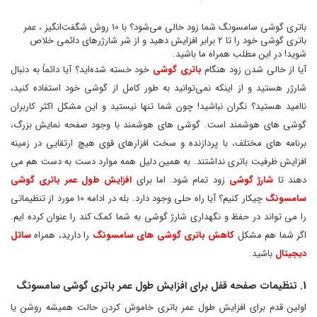
باتری گوشی سامسونگ شما زود خالی می‌شود؟ با 10 روش شگفت‌انگیز ، عمر
باتری گوشی خود را تا 2 برابر افزایش دهید و از شر شارژرهای دائمی خلاص
شوید! در این مطلب همراه ما باشید.
آیا از خالی شدن زود هنگام
باتری گوشی
خود خسته شده‌اید؟ آیا دائماً به دنبال
شارژر هستید و از اینکه نمی‌توانید به طور کامل از گوشی خود استفاده کنید،
ناامید هستید؟ نگران نباشید! چون شما تنها نیستید و این مشکل اکثر کاربران
گوشی های هوشمند است. گوشی های هوشمند با وجود صفحه نمایش بزرگ،
برنامه های مختلف، با پردازنده و سخت افزارهای قوی هیچ ارتقایی در زمینه
افزایش ظرفیت باتری نداشتند. به همین دلیل همه موارد دست به دست هم می
دهند تا
شارژ گوشی
زود تمام شود. اما برای
افزایش طول عمر باتری گوشی
سامسونگ
چیکار کنیم؟ آیا راه حلی وجود دارد. بله در ادامه 10 مورد از تنظیماتی
را می تواند در حفظ و نگهداری شارژ گوشی به شما کمک کند را عنوان کرده ایم.
اگر شما هم مشکل
کاهش باتری گوشی های سامسونگ
را دارید، همراه
ساتل
دیجیتال
باشید.
1. تنظیمات صفحه قفل برای افزایش طول عمر باتری گوشی سامسونگ
اولین قدم برای افزایش طول عمر باتری خاموش کردن حالت همیشه روشن یا