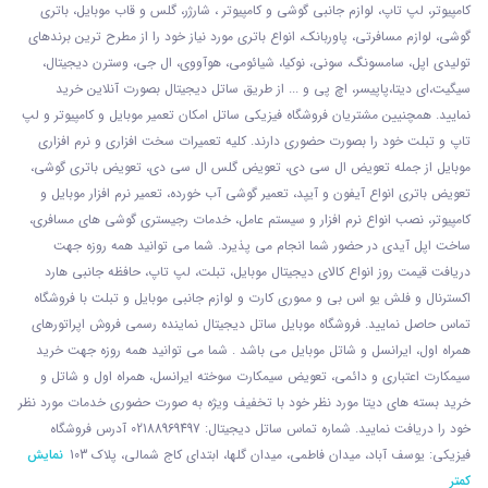
کامپیوتر، لپ تاپ، لوازم جانبی گوشی و کامپیوتر ، شارژر، گلس و قاب موبایل، باتری
گوشی، لوازم مسافرتی، پاوربانک، انواع باتری مورد نیاز خود را از مطرح ترین برندهای
تولیدی اپل، سامسونگ، سونی، نوکیا، شیائومی، هوآووی، ال جی، وسترن دیجیتال،
سیگیت،ای دیتا،پاپیسر، اچ پی و ... از طریق ساتل دیجیتال بصورت آنلاین خرید
نمایید. همچنیین مشتریان فروشگاه فیزیکی ساتل امکان تعمیر موبایل و کامپیوتر و لپ
تاپ و تبلت خود را بصورت حضوری دارند. کلیه تعمیرات سخت افزاری و نرم افزاری
موبایل از جمله تعویض ال سی دی، تعویض گلس ال سی دی، تعویض باتری گوشی،
تعویض باتری انواع آیفون و آیپد، تعمیر گوشی آب خورده، تعمیر نرم افزار موبایل و
کامپیوتر، نصب انواع نرم افزار و سیستم عامل، خدمات رجیستری گوشی های مسافری،
ساخت اپل آیدی در حضور شما انجام می پذیرد. شما می توانید همه روزه جهت
دریافت قیمت روز انواع کالای دیجیتال موبایل، تبلت، لپ تاپ، حافظه جانبی هارد
اکسترنال و فلش یو اس بی و مموری کارت و لوازم جانبی موبایل و تبلت با فروشگاه
تماس حاصل نمایید. فروشگاه موبایل ساتل دیجیتال نماینده رسمی فروش اپراتورهای
همراه اول، ایرانسل و شاتل موبایل می باشد . شما می توانید همه روزه جهت خرید
سیمکارت اعتباری و دائمی، تعویض سیمکارت سوخته ایرانسل، همراه اول و شاتل و
خرید بسته های دیتا مورد نظر خود با تخفیف ویژه به صورت حضوری خدمات مورد نظر
خود را دریافت نمایید. شماره تماس ساتل دیجیتال: 02188969497 آدرس فروشگاه
فیزیکی: یوسف آباد، میدان فاطمی، میدان گلها، ابتدای کاج شمالی، پلاک 103
نمایش
کمتر