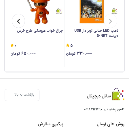
لامپ LED حبابی آویز دار USB
چراغ خواب عروسکی طرح خرس
چراغ
دی‌نت D-NET
کوپتر
0
5
650,000
330,000
تومان
تومان
بازگشت به بالا
تلفن پشتیبانی
02188969497
روش های ارسال
پیگیری سفارش