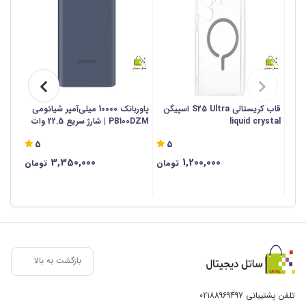
قاب کریستالی S25 Ultra اسپیگن
پاوربانک 10000 میلی‌آمپر شیائومی
liquid crystal
PB100DZM | شارژ سریع 22.5 وات
10000 میلی آمپر ساعت - اص
5
5
3,350,000
1,200,000
تومان
تومان
بازگشت به بالا
تلفن پشتیبانی
02188969497