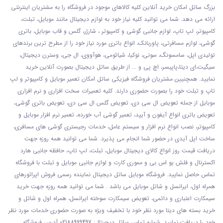
بزرگ ساتل امکان خرید آنلاین کلیه کالاهای موجود در فروشگاه را به مشتریان اینترنتی
ارائه می دهد. شما می توانید کلیه نیاز خود به لوازم دیجیتال مانند موبایل، تبلت،
کامپیوتر، لپ تاپ، لوازم جانبی گوشی و کامپیوتر ، شارژر، گلس و قاب موبایل، باتری
گوشی، لوازم مسافرتی، پاوربانک، انواع باتری مورد نیاز خود را از مطرح ترین برندهای
تولیدی اپل، سامسونگ، سونی، نوکیا، شیائومی، هوآووی، ال جی، وسترن دیجیتال،
سیگیت،ای دیتا،پاپیسر، اچ پی و ... از طریق ساتل دیجیتال بصورت آنلاین خرید
نمایید. همچنیین مشتریان فروشگاه فیزیکی ساتل امکان تعمیر موبایل و کامپیوتر و لپ
تاپ و تبلت خود را بصورت حضوری دارند. کلیه تعمیرات سخت افزاری و نرم افزاری
موبایل از جمله تعویض ال سی دی، تعویض گلس ال سی دی، تعویض باتری گوشی،
تعویض باتری انواع آیفون و آیپد، تعمیر گوشی آب خورده، تعمیر نرم افزار موبایل و
کامپیوتر، نصب انواع نرم افزار و سیستم عامل، خدمات رجیستری گوشی های مسافری،
ساخت اپل آیدی در حضور شما انجام می پذیرد. شما می توانید همه روزه جهت
دریافت قیمت روز انواع کالای دیجیتال موبایل، تبلت، لپ تاپ، حافظه جانبی هارد
اکسترنال و فلش یو اس بی و مموری کارت و لوازم جانبی موبایل و تبلت با فروشگاه
تماس حاصل نمایید. فروشگاه موبایل ساتل دیجیتال نماینده رسمی فروش اپراتورهای
همراه اول، ایرانسل و شاتل موبایل می باشد . شما می توانید همه روزه جهت خرید
سیمکارت اعتباری و دائمی، تعویض سیمکارت سوخته ایرانسل، همراه اول و شاتل و
خرید بسته های دیتا مورد نظر خود با تخفیف ویژه به صورت حضوری خدمات مورد نظر
خود را دریافت نمایید. شماره تماس ساتل دیجیتال: 02188969497 آدرس فروشگاه