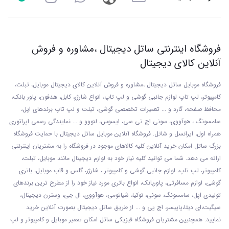
فروشگاه اینترنتی ساتل دیجیتال ،مشاوره و فروش
آنلاین کالای دیجیتال
فروشگاه موبایل ساتل دیجیتال ،مشاوره و فروش آنلاین کالای دیجیتال موبایل، تبلت،
کامپیوتر، لپ تاپ لوازم جانبی گوشی و لپ تاپ، انواع شارژر، کابل، هدفون، پاور بانک،
محافظ صفحه، گارد و ... تعمیرات تخصصی گوشی
، تبلت و لپ تاپ برندهای اپل،
سامسونگ ، هوآووی، سونی اچ تی سی، ایسوس، لنووو و ... نمایندگی رسمی اپراتوری
همراه اول، ایرانسل و شاتل. فروشگاه آنلاین موبایل ساتل دیجیتال با حمایت فروشگاه
بزرگ ساتل امکان خرید آنلاین کلیه کالاهای موجود در فروشگاه را به مشتریان اینترنتی
ارائه می دهد. شما می توانید کلیه نیاز خود به لوازم دیجیتال مانند موبایل، تبلت،
کامپیوتر، لپ تاپ، لوازم جانبی گوشی و کامپیوتر ، شارژر، گلس و قاب موبایل، باتری
گوشی، لوازم مسافرتی، پاوربانک، انواع باتری مورد نیاز خود را از مطرح ترین برندهای
تولیدی اپل، سامسونگ، سونی، نوکیا، شیائومی، هوآووی، ال جی، وسترن دیجیتال،
سیگیت،ای دیتا،پاپیسر، اچ پی و ... از طریق ساتل دیجیتال بصورت آنلاین خرید
نمایید. همچنیین مشتریان فروشگاه فیزیکی ساتل امکان تعمیر موبایل و کامپیوتر و لپ