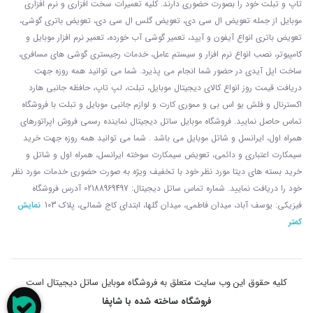
تاپ و تبلت خود را بصورت حضوری دارند. کلیه تعمیرات سخت افزاری و نرم افزاری
موبایل از جمله تعویض ال سی دی، تعویض گلس ال سی دی، تعویض باتری گوشی،
تعویض باتری انواع آیفون و آیپد، تعمیر گوشی آب خورده، تعمیر نرم افزار موبایل و
کامپیوتر، نصب انواع نرم افزار و سیستم عامل، خدمات رجیستری گوشی های مسافری،
ساخت اپل آیدی در حضور شما انجام می پذیرد. شما می توانید همه روزه جهت
دریافت قیمت روز انواع کالای دیجیتال موبایل، تبلت، لپ تاپ، حافظه جانبی هارد
اکسترنال و فلش یو اس بی و مموری کارت و لوازم جانبی موبایل و تبلت با فروشگاه
تماس حاصل نمایید. فروشگاه موبایل ساتل دیجیتال نماینده رسمی فروش اپراتورهای
همراه اول، ایرانسل و شاتل موبایل می باشد . شما می توانید همه روزه جهت خرید
سیمکارت اعتباری و دائمی، تعویض سیمکارت سوخته ایرانسل، همراه اول و شاتل و
خرید بسته های دیتا مورد نظر خود با تخفیف ویژه به صورت حضوری خدمات مورد نظر
خود را دریافت نمایید. شماره تماس ساتل دیجیتال: 02188969497 آدرس فروشگاه
فیزیکی: یوسف آباد، میدان فاطمی، میدان گلها، ابتدای کاج شمالی، پلاک 103
نمایش
کمتر
کلیه حقوق این وب سایت متعلق به فروشگاه موبایل ساتل دیجیتال است
فروشگاه ساخته شده با شاپفا