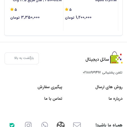
liquid crystal
PB100DZM | شارژ سریع 22.5 وات
10000 میلی آمپر ساعت - اص
5
5
3,350,000
1,200,000
تومان
تومان
بازگشت به بالا
تلفن پشتیبانی
02188969497
روش های ارسال
پیگیری سفارش
درباره ما
تماس با ما
همراه ما باشید!