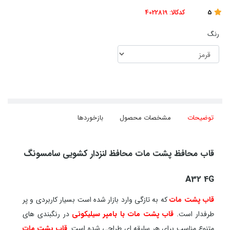
5
کدکالا:
4022819
رنگ
توضیحات
مشخصات محصول
بازخوردها
قاب محافظ پشت مات محافظ لنزدار کشویی سامسونگ
A32 4G
قاب پشت مات
که به تازگی وارد بازار شده است بسیار کاربردی و پر
طرفدار است.
قاب پشت مات با بامپر سیلیکونی
در رنگبندی های
متنوع مناسب برای هر سلیقه ای طراحی شده است.
قاب پشت مات