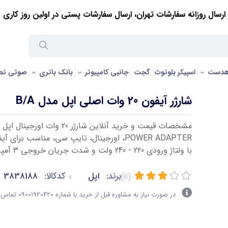
ارسال روزانه سفارشات تهران، ارسال سفارشات پستی در اولین روز کاری
هدست
اسپیکر بلوتوث
گجت
جانبی کامپیوتر
بانک باتری
صوتی تص
شارژر آیفون 20 وات اصلی اپل مدل B/A
با ولتاژ ورودی 220 - 240 ولت و شدت جریان خروجی 3 آمپر
برند:
اپل
کدکالا:
3838188
(2)
در صورت نیاز به مشاوره قبل از خرید با شماره 09001920420 تماس بگیرید.