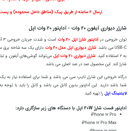
ارسال 2 ساعته از طریق پیک (مناطق داخل محدوده) و پست برای شهر تهران و ار سال از طریق پست برای سراسر کشور در روزهای کاری
شارژر دیواری آیفون 20 وات - آداپتور 20 وات اپل
توان خروجی در
آداپتور شارژ اپل 20 وات
است و شدت جریان خروجی 3 آمپر می باشد. ولتاژ ورودی در
USB-C می باشد.
شارژر دیواری اپل مدل 20 وات
به 2 استفاده کنید.
شارژر دیواری 20 وات اپل
شارژ کند. این محصول صد در صد اصلی می باشد.
درگاه خروجی این شارژر تایپ سی می باشد و شما برای استفاده نیاز به یک 
شما باشد دارید.
این آداپتور بدون کابل می باشد و کابل را باید با توجه 
لایتنینگ اپل
را تهیه کنید.
آداپتور فست شارژ 20W اپل با دستگاه های زیر سازگاری دارد:
iPhone 12 Pro
iPhone 12 Pro Max