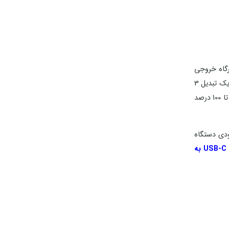
ک درگاه خروجی
دارای یک سه شاخه برق می باشد که با پریز برق ایران سازگاری ندارد و برای استفاده از این آداپتور باید از یک تبدیل 3
می‌تواند گوشی‌های آیفون و تبلت های آیپد که از سال 2020 به بعد تولید شده را در مدت 55 دقیقه یا کمتر از 0 تا 100 درصد
ودی دستگاه
کابل USB-C به