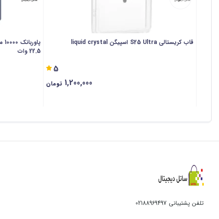
قاب کریستالی S25 Ultra اسپیگن liquid crystal
22.5 وات
5
1,200,000
تومان
تلفن پشتیبانی
02188969497