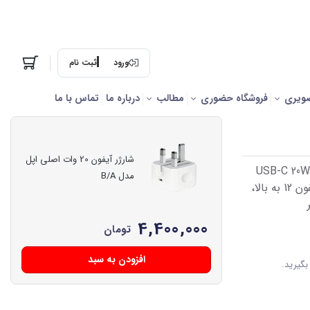
ورود
ثبت نام
ویری
فروشگاه حضوری
مطالب
درباره ما
تماس با ما
شارژر آیفون 20 وات اصلی اپل
مشخصات قیمت و خرید آنلاین شارژر 20 وات اورجینال اپل USB-C 20W
مدل B/A
POWER ADAPTER، اورجینال، تایپ سی، مناسب برای آیفون 12 به بالا،
4,400,000
تومان
افزودن به سبد