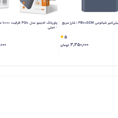
پاوربانک 10000 میلی‌آمپر شیائومی PB100DZM | شارژ سریع
پاوربا
- اصلی
5
000
3,350,000
تومان