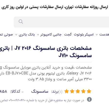
ارسال روزانه سفارشات تهران، ارسال سفارشات پستی در اولین روز کاری
J710
هدست
اسپیکر بلوتوث
گجت
جانبی کامپیوتر
بانک باتری
صوتی تص
مشخصات باتری سامسونگ J7 2016 | ب
سامسونگ J710
مشخصات 
Galaxy J7 2016، 
3300 میلی آمپر ساعت و ولتاژ 3.85 ولت
برند:
سامسونگ
کدکالا:
858
(1)
در صورت نیاز به مشاوره قبل از خرید با شماره 09001920420 تماس بگیرید.