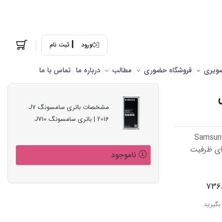
ورود
ثبت نام
ویری
فروشگاه حضوری
مطالب
درباره ما
تماس با ما
اتری
مشخصات باتری سامسونگ J7
2016 | باتری سامسونگ J710
،قیمت و خرید آنلاین باتری موبایل سامسونگ Samsung
باتری لیتیوم یونی مدل EB-BJ710CBE دارای ظرفیت
ناموجود
736