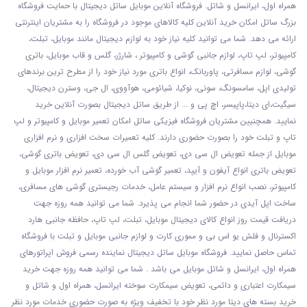
همراه اول، ایرانسل و شاتل. فروشگاه آنلاین موبایل ساتل دیجیتال با حمایت فروشگاه
بزرگ ساتل امکان خرید آنلاین کلیه کالاهای موجود در فروشگاه را به مشتریان اینترنتی
ارائه می دهد. شما می توانید کلیه نیاز خود به لوازم دیجیتال مانند موبایل، تبلت،
کامپیوتر، لپ تاپ، لوازم جانبی گوشی و کامپیوتر ، شارژر، گلس و قاب موبایل، باتری
گوشی، لوازم مسافرتی، پاوربانک، انواع باتری مورد نیاز خود را از مطرح ترین برندهای
تولیدی اپل، سامسونگ، سونی، نوکیا، شیائومی، هوآووی، ال جی، وسترن دیجیتال،
سیگیت،ای دیتا،پاپیسر، اچ پی و ... از طریق ساتل دیجیتال بصورت آنلاین خرید
نمایید. همچنیین مشتریان فروشگاه فیزیکی ساتل امکان تعمیر موبایل و کامپیوتر و لپ
تاپ و تبلت خود را بصورت حضوری دارند. کلیه تعمیرات سخت افزاری و نرم افزاری
موبایل از جمله تعویض ال سی دی، تعویض گلس ال سی دی، تعویض باتری گوشی،
تعویض باتری انواع آیفون و آیپد، تعمیر گوشی آب خورده، تعمیر نرم افزار موبایل و
کامپیوتر، نصب انواع نرم افزار و سیستم عامل، خدمات رجیستری گوشی های مسافری،
ساخت اپل آیدی در حضور شما انجام می پذیرد. شما می توانید همه روزه جهت
دریافت قیمت روز انواع کالای دیجیتال موبایل، تبلت، لپ تاپ، حافظه جانبی هارد
اکسترنال و فلش یو اس بی و مموری کارت و لوازم جانبی موبایل و تبلت با فروشگاه
تماس حاصل نمایید. فروشگاه موبایل ساتل دیجیتال نماینده رسمی فروش اپراتورهای
همراه اول، ایرانسل و شاتل موبایل می باشد . شما می توانید همه روزه جهت خرید
سیمکارت اعتباری و دائمی، تعویض سیمکارت سوخته ایرانسل، همراه اول و شاتل و
خرید بسته های دیتا مورد نظر خود با تخفیف ویژه به صورت حضوری خدمات مورد نظر