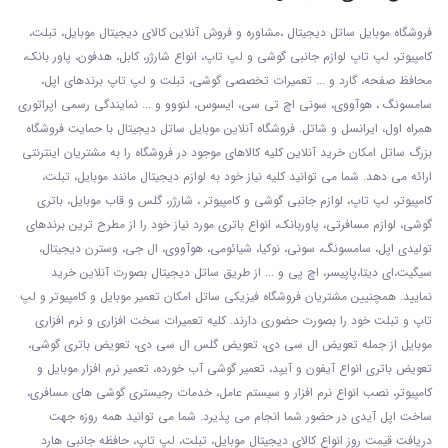
فروشگاه موبایل ساتل دیجیتال ،مشاوره و فروش آنلاین کالای دیجیتال موبایل، تبلت،
کامپیوتر، لپ تاپ لوازم جانبی گوشی و لپ تاپ، انواع شارژر، کابل، هدفون، پاور بانک،
محافظ صفحه، گارد و ... تعمیرات تخصصی گوشی
، تبلت و لپ تاپ برندهای اپل،
سامسونگ ، هوآووی، سونی اچ تی سی، ایسوس، لنووو و ... نمایندگی رسمی اپراتوری
همراه اول، ایرانسل و شاتل. فروشگاه آنلاین موبایل ساتل دیجیتال با حمایت فروشگاه
بزرگ ساتل امکان خرید آنلاین کلیه کالاهای موجود در فروشگاه را به مشتریان اینترنتی
ارائه می دهد. شما می توانید کلیه نیاز خود به لوازم دیجیتال مانند موبایل، تبلت،
کامپیوتر، لپ تاپ، لوازم جانبی گوشی و کامپیوتر ، شارژر، گلس و قاب موبایل، باتری
گوشی، لوازم مسافرتی، پاوربانک، انواع باتری مورد نیاز خود را از مطرح ترین برندهای
تولیدی اپل، سامسونگ، سونی، نوکیا، شیائومی، هوآووی، ال جی، وسترن دیجیتال،
سیگیت،ای دیتا،پاپیسر، اچ پی و ... از طریق ساتل دیجیتال بصورت آنلاین خرید
نمایید. همچنیین مشتریان فروشگاه فیزیکی ساتل امکان تعمیر موبایل و کامپیوتر و لپ
تاپ و تبلت خود را بصورت حضوری دارند. کلیه تعمیرات سخت افزاری و نرم افزاری
موبایل از جمله تعویض ال سی دی، تعویض گلس ال سی دی، تعویض باتری گوشی،
تعویض باتری انواع آیفون و آیپد، تعمیر گوشی آب خورده، تعمیر نرم افزار موبایل و
کامپیوتر، نصب انواع نرم افزار و سیستم عامل، خدمات رجیستری گوشی های مسافری،
ساخت اپل آیدی در حضور شما انجام می پذیرد. شما می توانید همه روزه جهت
دریافت قیمت روز انواع کالای دیجیتال موبایل، تبلت، لپ تاپ، حافظه جانبی هارد