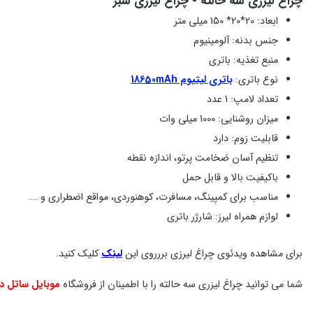
چراغ لیزری سه حالته - چراغ لیزری سبز
ابعاد: 20*20* 150 میلی متر
جنس بدنه:
آلومینیوم
منبع تغذیه: باتری
نوع باتری:
باتری
لیتیوم 18650mAh
تعداد لامپ:
1 عدد
میزان روشنایی:
1000 میلی وات
قابلیت زوم:
دارد
تنظیم آسان ضخامت پرتو، اندازه نقطه
باکیفیت بالا و قابل حمل
مناسب برای کمپینگ، مسافرت، کوهنوردی، مواقع اضطراری و ...
لوازم همراه لیرز: شارژر باتری
برای مشاهده ویدئوی چراغ لیرزی بررروی این
لینک
کلیک کنید.
شما می توانید چراغ لیزری سه حالته را با اطمینان از فروشگاه
موبایل ساتل د