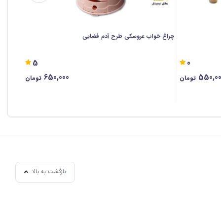
چراغ خواب عروسکی طرح آدم فضایی
چراغ خو
5
0
650,000
550,0
تومان
تومان
بازگشت به بالا