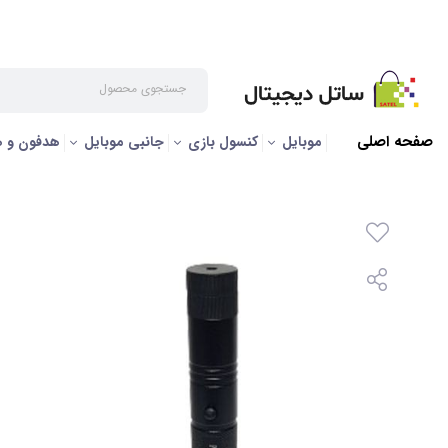
صفحه اصلی
/
گجت
/
مشخصات چراغ لیزری سه حالته
صفحه اصلی
موبایل
کنسول بازی
جانبی موبایل
هدفون و 