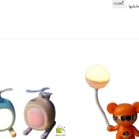
گجت
خشها :