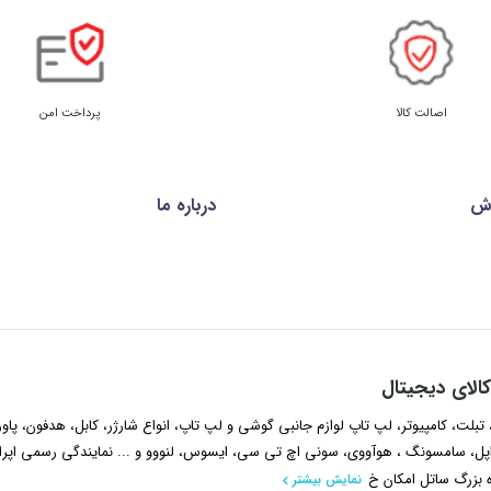
اصالت کالا
پرداخت امن
رش
درباره ما
الای دیجیتال
تبلت، کامپیوتر، لپ تاپ لوازم جانبی گوشی و لپ تاپ، انواع شارژر، کابل، هدفون، پاور
ل، سامسونگ ، هوآووی، سونی اچ تی سی، ایسوس، لنووو و ... نمایندگی رسمی اپرا
ه بزرگ ساتل امکان خ
نمایش بیشتر