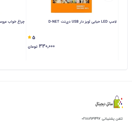
لامپ LED حبابی آویز دار USB دی‌نت D-NET
چراغ خواب عرو
5
330,000
تومان
تلفن پشتیبانی
02188969497