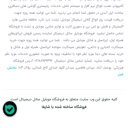
کامپیوتر، نصب انواع نرم افزار و سیستم عامل، خدمات رجیستری گوشی های مسافری،
ساخت اپل آیدی در حضور شما انجام می پذیرد. شما می توانید همه روزه جهت
دریافت قیمت روز انواع کالای دیجیتال موبایل، تبلت، لپ تاپ، حافظه جانبی هارد
اکسترنال و فلش یو اس بی و مموری کارت و لوازم جانبی موبایل و تبلت با فروشگاه
تماس حاصل نمایید. فروشگاه موبایل ساتل دیجیتال نماینده رسمی فروش اپراتورهای
همراه اول، ایرانسل و شاتل موبایل می باشد . شما می توانید همه روزه جهت خرید
سیمکارت اعتباری و دائمی، تعویض سیمکارت سوخته ایرانسل، همراه اول و شاتل و
خرید بسته های دیتا مورد نظر خود با تخفیف ویژه به صورت حضوری خدمات مورد نظر
خود را دریافت نمایید. شماره تماس ساتل دیجیتال: 02188969497 آدرس فروشگاه
فیزیکی: یوسف آباد، میدان فاطمی، میدان گلها، ابتدای کاج شمالی، پلاک 103
نمایش
کمتر
کلیه حقوق این وب سایت متعلق به فروشگاه موبایل ساتل دیجیتال است
فروشگاه ساخته شده با شاپفا