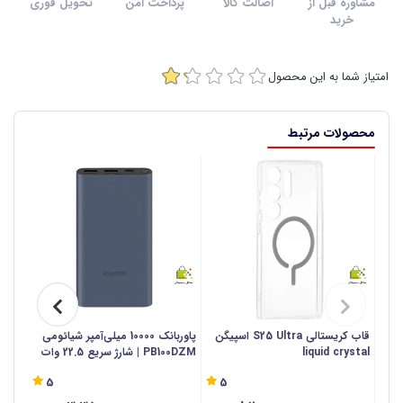
مشاوره قبل از
اصالت کالا
پرداخت امن
تحویل فوری
خرید
امتیاز شما به این محصول
محصولات مرتبط
قاب کریستالی S25 Ultra اسپیگن
پاوربانک 10000 میلی‌آمپر شیائومی
liquid crystal
PB100DZM | شارژ سریع 22.5 وات
10000 میلی آمپر ساعت - اص
5
5