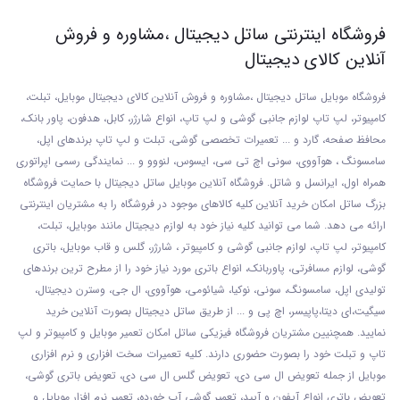
فروشگاه اینترنتی ساتل دیجیتال ،مشاوره و فروش
آنلاین کالای دیجیتال
فروشگاه موبایل ساتل دیجیتال ،مشاوره و فروش آنلاین کالای دیجیتال موبایل، تبلت،
کامپیوتر، لپ تاپ لوازم جانبی گوشی و لپ تاپ، انواع شارژر، کابل، هدفون، پاور بانک،
محافظ صفحه، گارد و ... تعمیرات تخصصی گوشی
، تبلت و لپ تاپ برندهای اپل،
سامسونگ ، هوآووی، سونی اچ تی سی، ایسوس، لنووو و ... نمایندگی رسمی اپراتوری
همراه اول، ایرانسل و شاتل. فروشگاه آنلاین موبایل ساتل دیجیتال با حمایت فروشگاه
بزرگ ساتل امکان خرید آنلاین کلیه کالاهای موجود در فروشگاه را به مشتریان اینترنتی
ارائه می دهد. شما می توانید کلیه نیاز خود به لوازم دیجیتال مانند موبایل، تبلت،
کامپیوتر، لپ تاپ، لوازم جانبی گوشی و کامپیوتر ، شارژر، گلس و قاب موبایل، باتری
گوشی، لوازم مسافرتی، پاوربانک، انواع باتری مورد نیاز خود را از مطرح ترین برندهای
تولیدی اپل، سامسونگ، سونی، نوکیا، شیائومی، هوآووی، ال جی، وسترن دیجیتال،
سیگیت،ای دیتا،پاپیسر، اچ پی و ... از طریق ساتل دیجیتال بصورت آنلاین خرید
نمایید. همچنیین مشتریان فروشگاه فیزیکی ساتل امکان تعمیر موبایل و کامپیوتر و لپ
تاپ و تبلت خود را بصورت حضوری دارند. کلیه تعمیرات سخت افزاری و نرم افزاری
موبایل از جمله تعویض ال سی دی، تعویض گلس ال سی دی، تعویض باتری گوشی،
تعویض باتری انواع آیفون و آیپد، تعمیر گوشی آب خورده، تعمیر نرم افزار موبایل و