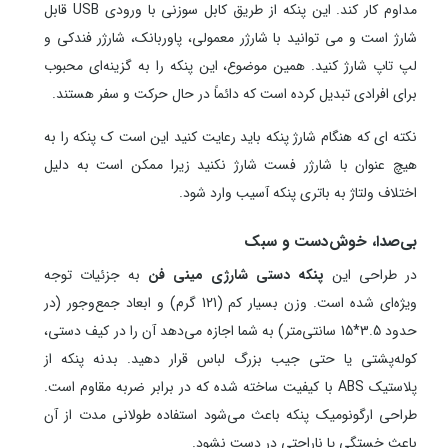
مداوم کار کند. این پنکه از طریق کابل سوزنی با ورودی USB قابل
شارژ است و می توانید با شارژر معمولی، پاوربانک، شارژر فندکی و
لپ تاپ شارژ کنید. همین موضوع، این پنکه را به گزینه‌ای محبوب
برای افرادی تبدیل کرده است که دائماً در حال حرکت و سفر هستند.
نکته ای که هنگام شارژ پنکه باید رعایت کنید این است ک پنکه را به
هیچ عنوان با شارژر فست شارژ نکنید زیرا ممکن است به دلیل
اختلاف ولتاژ به باتری پنکه آسیب وارد شود.
بی‌صدا، خوش‌دست و سبک
در طراحی این
پنکه دستی شارژی مینی فن
به جزئیات توجه
ویژه‌ای شده است. وزن بسیار کم (121 گرم) و ابعاد جمع‌وجور (در
حدود 3.5*15 سانتی‌متر) به شما اجازه می‌دهد آن را در کیف دستی،
کوله‌پشتی یا حتی جیب بزرگ لباس قرار دهید. بدنه پنکه از
پلاستیک ABS با کیفیت ساخته شده که در برابر ضربه مقاوم است.
طراحی ارگونومیک پنکه باعث می‌شود استفاده طولانی‌ مدت از آن
باعث خستگی یا ناراحتی در دست نشود.