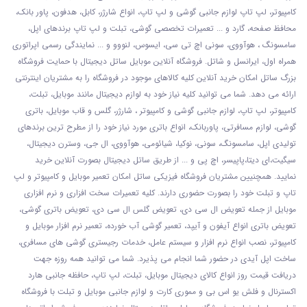
کامپیوتر، لپ تاپ لوازم جانبی گوشی و لپ تاپ، انواع شارژر، کابل، هدفون، پاور بانک،
محافظ صفحه، گارد و ... تعمیرات تخصصی گوشی
، تبلت و لپ تاپ برندهای اپل،
سامسونگ ، هوآووی، سونی اچ تی سی، ایسوس، لنووو و ... نمایندگی رسمی اپراتوری
همراه اول، ایرانسل و شاتل. فروشگاه آنلاین موبایل ساتل دیجیتال با حمایت فروشگاه
بزرگ ساتل امکان خرید آنلاین کلیه کالاهای موجود در فروشگاه را به مشتریان اینترنتی
ارائه می دهد. شما می توانید کلیه نیاز خود به لوازم دیجیتال مانند موبایل، تبلت،
کامپیوتر، لپ تاپ، لوازم جانبی گوشی و کامپیوتر ، شارژر، گلس و قاب موبایل، باتری
گوشی، لوازم مسافرتی، پاوربانک، انواع باتری مورد نیاز خود را از مطرح ترین برندهای
تولیدی اپل، سامسونگ، سونی، نوکیا، شیائومی، هوآووی، ال جی، وسترن دیجیتال،
سیگیت،ای دیتا،پاپیسر، اچ پی و ... از طریق ساتل دیجیتال بصورت آنلاین خرید
نمایید. همچنیین مشتریان فروشگاه فیزیکی ساتل امکان تعمیر موبایل و کامپیوتر و لپ
تاپ و تبلت خود را بصورت حضوری دارند. کلیه تعمیرات سخت افزاری و نرم افزاری
موبایل از جمله تعویض ال سی دی، تعویض گلس ال سی دی، تعویض باتری گوشی،
تعویض باتری انواع آیفون و آیپد، تعمیر گوشی آب خورده، تعمیر نرم افزار موبایل و
کامپیوتر، نصب انواع نرم افزار و سیستم عامل، خدمات رجیستری گوشی های مسافری،
ساخت اپل آیدی در حضور شما انجام می پذیرد. شما می توانید همه روزه جهت
دریافت قیمت روز انواع کالای دیجیتال موبایل، تبلت، لپ تاپ، حافظه جانبی هارد
اکسترنال و فلش یو اس بی و مموری کارت و لوازم جانبی موبایل و تبلت با فروشگاه