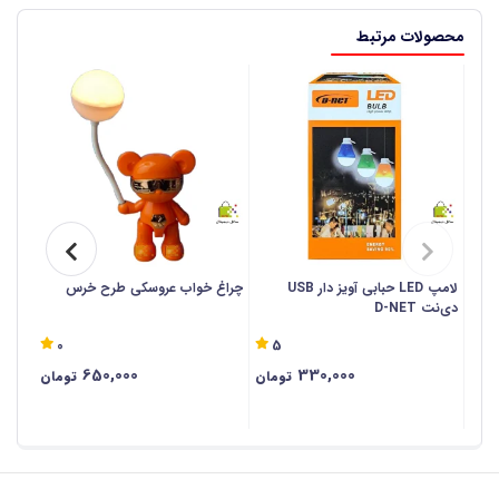
محصولات مرتبط
لامپ LED حبابی آویز دار USB
چراغ خواب عروسکی طرح خرس
چراغ
دی‌نت D-NET
کوپتر
0
5
650,000
330,000
تومان
تومان