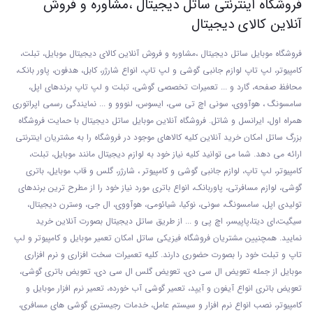
فروشگاه اینترنتی ساتل دیجیتال ،مشاوره و فروش
آنلاین کالای دیجیتال
فروشگاه موبایل ساتل دیجیتال ،مشاوره و فروش آنلاین کالای دیجیتال موبایل، تبلت،
کامپیوتر، لپ تاپ لوازم جانبی گوشی و لپ تاپ، انواع شارژر، کابل، هدفون، پاور بانک،
محافظ صفحه، گارد و ... تعمیرات تخصصی گوشی
، تبلت و لپ تاپ برندهای اپل،
سامسونگ ، هوآووی، سونی اچ تی سی، ایسوس، لنووو و ... نمایندگی رسمی اپراتوری
همراه اول، ایرانسل و شاتل. فروشگاه آنلاین موبایل ساتل دیجیتال با حمایت فروشگاه
بزرگ ساتل امکان خرید آنلاین کلیه کالاهای موجود در فروشگاه را به مشتریان اینترنتی
ارائه می دهد. شما می توانید کلیه نیاز خود به لوازم دیجیتال مانند موبایل، تبلت،
کامپیوتر، لپ تاپ، لوازم جانبی گوشی و کامپیوتر ، شارژر، گلس و قاب موبایل، باتری
گوشی، لوازم مسافرتی، پاوربانک، انواع باتری مورد نیاز خود را از مطرح ترین برندهای
تولیدی اپل، سامسونگ، سونی، نوکیا، شیائومی، هوآووی، ال جی، وسترن دیجیتال،
سیگیت،ای دیتا،پاپیسر، اچ پی و ... از طریق ساتل دیجیتال بصورت آنلاین خرید
نمایید. همچنیین مشتریان فروشگاه فیزیکی ساتل امکان تعمیر موبایل و کامپیوتر و لپ
تاپ و تبلت خود را بصورت حضوری دارند. کلیه تعمیرات سخت افزاری و نرم افزاری
موبایل از جمله تعویض ال سی دی، تعویض گلس ال سی دی، تعویض باتری گوشی،
تعویض باتری انواع آیفون و آیپد، تعمیر گوشی آب خورده، تعمیر نرم افزار موبایل و
کامپیوتر، نصب انواع نرم افزار و سیستم عامل، خدمات رجیستری گوشی های مسافری،