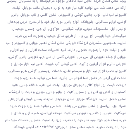
بزرگ ساتل امکان خرید آنلاین کلیه کالاهای موجود در فروشگاه را به مشتریان اینترنتی
ارائه می دهد. شما می توانید کلیه نیاز خود به لوازم دیجیتال مانند موبایل، تبلت،
کامپیوتر، لپ تاپ، لوازم جانبی گوشی و کامپیوتر ، شارژر، گلس و قاب موبایل، باتری
گوشی، لوازم مسافرتی، پاوربانک، انواع باتری مورد نیاز خود را از مطرح ترین برندهای
تولیدی اپل، سامسونگ، سونی، نوکیا، شیائومی، هوآووی، ال جی، وسترن دیجیتال،
سیگیت،ای دیتا،پاپیسر، اچ پی و ... از طریق ساتل دیجیتال بصورت آنلاین خرید
نمایید. همچنیین مشتریان فروشگاه فیزیکی ساتل امکان تعمیر موبایل و کامپیوتر و لپ
تاپ و تبلت خود را بصورت حضوری دارند. کلیه تعمیرات سخت افزاری و نرم افزاری
موبایل از جمله تعویض ال سی دی، تعویض گلس ال سی دی، تعویض باتری گوشی،
تعویض باتری انواع آیفون و آیپد، تعمیر گوشی آب خورده، تعمیر نرم افزار موبایل و
کامپیوتر، نصب انواع نرم افزار و سیستم عامل، خدمات رجیستری گوشی های مسافری،
ساخت اپل آیدی در حضور شما انجام می پذیرد. شما می توانید همه روزه جهت
دریافت قیمت روز انواع کالای دیجیتال موبایل، تبلت، لپ تاپ، حافظه جانبی هارد
اکسترنال و فلش یو اس بی و مموری کارت و لوازم جانبی موبایل و تبلت با فروشگاه
تماس حاصل نمایید. فروشگاه موبایل ساتل دیجیتال نماینده رسمی فروش اپراتورهای
همراه اول، ایرانسل و شاتل موبایل می باشد . شما می توانید همه روزه جهت خرید
سیمکارت اعتباری و دائمی، تعویض سیمکارت سوخته ایرانسل، همراه اول و شاتل و
خرید بسته های دیتا مورد نظر خود با تخفیف ویژه به صورت حضوری خدمات مورد نظر
خود را دریافت نمایید. شماره تماس ساتل دیجیتال: 02188969497 آدرس فروشگاه