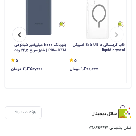
قاب کریستالی S25 Ultra اسپیگن
پاوربانک 10000 میلی‌آمپر شیائومی
liquid crystal
PB100DZM | شارژ سریع 22.5 وات
10000 میلی آمپر ساعت - اص
5
5
3,350,000
1,200,000
تومان
تومان
بازگشت به بالا
تلفن پشتیبانی
02188969497