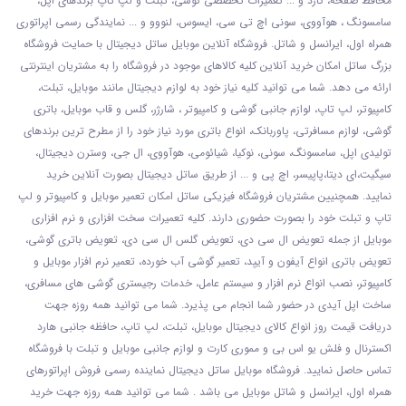
محافظ صفحه، گارد و ... تعمیرات تخصصی گوشی
، تبلت و لپ تاپ برندهای اپل،
سامسونگ ، هوآووی، سونی اچ تی سی، ایسوس، لنووو و ... نمایندگی رسمی اپراتوری
همراه اول، ایرانسل و شاتل. فروشگاه آنلاین موبایل ساتل دیجیتال با حمایت فروشگاه
بزرگ ساتل امکان خرید آنلاین کلیه کالاهای موجود در فروشگاه را به مشتریان اینترنتی
ارائه می دهد. شما می توانید کلیه نیاز خود به لوازم دیجیتال مانند موبایل، تبلت،
کامپیوتر، لپ تاپ، لوازم جانبی گوشی و کامپیوتر ، شارژر، گلس و قاب موبایل، باتری
گوشی، لوازم مسافرتی، پاوربانک، انواع باتری مورد نیاز خود را از مطرح ترین برندهای
تولیدی اپل، سامسونگ، سونی، نوکیا، شیائومی، هوآووی، ال جی، وسترن دیجیتال،
سیگیت،ای دیتا،پاپیسر، اچ پی و ... از طریق ساتل دیجیتال بصورت آنلاین خرید
نمایید. همچنیین مشتریان فروشگاه فیزیکی ساتل امکان تعمیر موبایل و کامپیوتر و لپ
تاپ و تبلت خود را بصورت حضوری دارند. کلیه تعمیرات سخت افزاری و نرم افزاری
موبایل از جمله تعویض ال سی دی، تعویض گلس ال سی دی، تعویض باتری گوشی،
تعویض باتری انواع آیفون و آیپد، تعمیر گوشی آب خورده، تعمیر نرم افزار موبایل و
کامپیوتر، نصب انواع نرم افزار و سیستم عامل، خدمات رجیستری گوشی های مسافری،
ساخت اپل آیدی در حضور شما انجام می پذیرد. شما می توانید همه روزه جهت
دریافت قیمت روز انواع کالای دیجیتال موبایل، تبلت، لپ تاپ، حافظه جانبی هارد
اکسترنال و فلش یو اس بی و مموری کارت و لوازم جانبی موبایل و تبلت با فروشگاه
تماس حاصل نمایید. فروشگاه موبایل ساتل دیجیتال نماینده رسمی فروش اپراتورهای
همراه اول، ایرانسل و شاتل موبایل می باشد . شما می توانید همه روزه جهت خرید