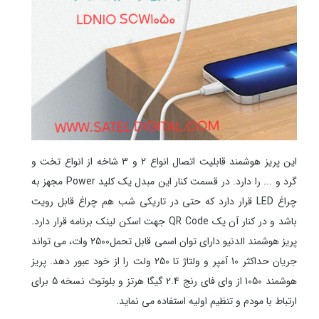
این پریز هوشمند قابلیت اتصال انواع 2 و 3 شاخه از انواع تخت و
گرد و ... را دارد. در قسمت کنار این مبدل یک کلید Power مجهز به
چراغ LED قرار دارد که حتی در تاریکی شب هم چراغ قابل رویت
باشد و در کنار آن یک QR Code جهت اسکن لینک برنامه قرار دارد.
پریز هوشمند الدنیو دارای توان اسمی قابل تحمل2500 وات، می تواند
جریان حداکثر 10 آمپر و ولتاژ تا 250 ولت را از خود عبور دهد. پریز
هوشمند 1050 از وای فای رنج 2.4 گیگا هرتز و بلوتوث نسخه 5 برای
ارتباط با مودم و تنظیم اولیه استفاده می نماید.