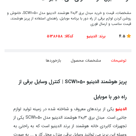
مشخصات، قیمت و خرید مبدل برق 3به2 هوشمند الدینیو مدل SCW1050، خاموش و
روشن کردن لوازم برقی از راه دور با برنامه موبایل، راهنمای استفاده از پریز هوشمند،
قیمت مناسب و ارسال فوری
4.5
برند:
الدینیو
کدکالا:
5138658
توضیحات
مشخصات محصول
بازخوردها
پریز هوشمند الدینیو SCW1050 | کنترل وسایل برقی از
راه دور با موبایل
الدینیو
یکی از برندهای معروف و شناخته شده در زمینه تولید لوازم
جانبی است. مبدل برق 3به2 هوشمند الدینیو مدل SCW1050 یکی از
تجهیزات کابردی خانه هوشمند از برند الدینیو است که به راحتی به
وسیله این پریز می توانید وسایل برقی منزل، محل کار و ... به صورت