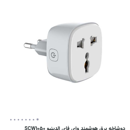
دوشاخه برق هوشمند وای فای الدینیو SCW1050