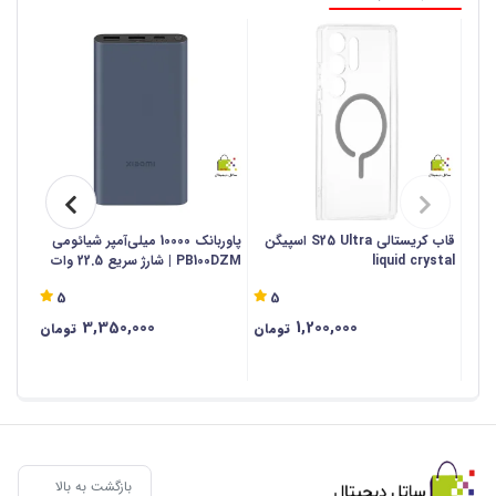
قاب کریستالی S25 Ultra اسپیگن
پاوربانک 10000 میلی‌آمپر شیائومی
liquid crystal
PB100DZM | شارژ سریع 22.5 وات
10000 میلی آمپر ساعت - اص
5
5
3,350,000
1,200,000
تومان
تومان
بازگشت به بالا