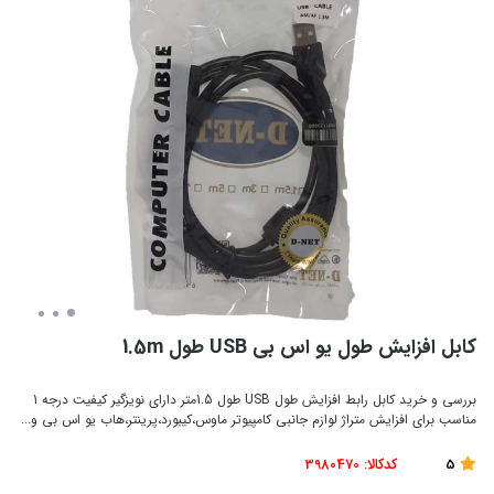
کابل افزایش طول یو اس بی USB طول 1.5m
بررسی و خرید کابل رابط افزایش طول USB طول 1.5متر دارای نویزگیر کیفیت درجه 1
مناسب برای افزایش متراژ لوازم جانبی کامپیوتر ماوس،کیبورد،پرینتر،هاب یو اس بی و...
5
کدکالا:
3980470