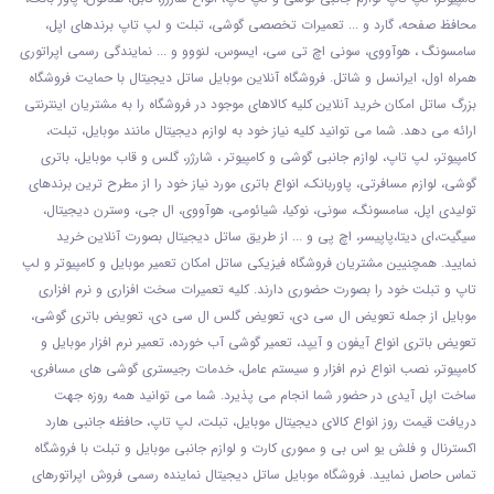
محافظ صفحه، گارد و ... تعمیرات تخصصی گوشی
، تبلت و لپ تاپ برندهای اپل،
سامسونگ ، هوآووی، سونی اچ تی سی، ایسوس، لنووو و ... نمایندگی رسمی اپراتوری
همراه اول، ایرانسل و شاتل. فروشگاه آنلاین موبایل ساتل دیجیتال با حمایت فروشگاه
بزرگ ساتل امکان خرید آنلاین کلیه کالاهای موجود در فروشگاه را به مشتریان اینترنتی
ارائه می دهد. شما می توانید کلیه نیاز خود به لوازم دیجیتال مانند موبایل، تبلت،
کامپیوتر، لپ تاپ، لوازم جانبی گوشی و کامپیوتر ، شارژر، گلس و قاب موبایل، باتری
گوشی، لوازم مسافرتی، پاوربانک، انواع باتری مورد نیاز خود را از مطرح ترین برندهای
تولیدی اپل، سامسونگ، سونی، نوکیا، شیائومی، هوآووی، ال جی، وسترن دیجیتال،
سیگیت،ای دیتا،پاپیسر، اچ پی و ... از طریق ساتل دیجیتال بصورت آنلاین خرید
نمایید. همچنیین مشتریان فروشگاه فیزیکی ساتل امکان تعمیر موبایل و کامپیوتر و لپ
تاپ و تبلت خود را بصورت حضوری دارند. کلیه تعمیرات سخت افزاری و نرم افزاری
موبایل از جمله تعویض ال سی دی، تعویض گلس ال سی دی، تعویض باتری گوشی،
تعویض باتری انواع آیفون و آیپد، تعمیر گوشی آب خورده، تعمیر نرم افزار موبایل و
کامپیوتر، نصب انواع نرم افزار و سیستم عامل، خدمات رجیستری گوشی های مسافری،
ساخت اپل آیدی در حضور شما انجام می پذیرد. شما می توانید همه روزه جهت
دریافت قیمت روز انواع کالای دیجیتال موبایل، تبلت، لپ تاپ، حافظه جانبی هارد
اکسترنال و فلش یو اس بی و مموری کارت و لوازم جانبی موبایل و تبلت با فروشگاه
تماس حاصل نمایید. فروشگاه موبایل ساتل دیجیتال نماینده رسمی فروش اپراتورهای