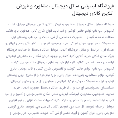
فروشگاه اینترنتی ساتل دیجیتال ،مشاوره و فروش
آنلاین کالای دیجیتال
فروشگاه موبایل ساتل دیجیتال ،مشاوره و فروش آنلاین کالای دیجیتال موبایل، تبلت،
کامپیوتر، لپ تاپ لوازم جانبی گوشی و لپ تاپ، انواع شارژر، کابل، هدفون، پاور بانک،
محافظ صفحه، گارد و ... تعمیرات تخصصی گوشی
، تبلت و لپ تاپ برندهای اپل،
سامسونگ ، هوآووی، سونی اچ تی سی، ایسوس، لنووو و ... نمایندگی رسمی اپراتوری
همراه اول، ایرانسل و شاتل. فروشگاه آنلاین موبایل ساتل دیجیتال با حمایت فروشگاه
بزرگ ساتل امکان خرید آنلاین کلیه کالاهای موجود در فروشگاه را به مشتریان اینترنتی
ارائه می دهد. شما می توانید کلیه نیاز خود به لوازم دیجیتال مانند موبایل، تبلت،
کامپیوتر، لپ تاپ، لوازم جانبی گوشی و کامپیوتر ، شارژر، گلس و قاب موبایل، باتری
گوشی، لوازم مسافرتی، پاوربانک، انواع باتری مورد نیاز خود را از مطرح ترین برندهای
تولیدی اپل، سامسونگ، سونی، نوکیا، شیائومی، هوآووی، ال جی، وسترن دیجیتال،
سیگیت،ای دیتا،پاپیسر، اچ پی و ... از طریق ساتل دیجیتال بصورت آنلاین خرید
نمایید. همچنیین مشتریان فروشگاه فیزیکی ساتل امکان تعمیر موبایل و کامپیوتر و لپ
تاپ و تبلت خود را بصورت حضوری دارند. کلیه تعمیرات سخت افزاری و نرم افزاری
موبایل از جمله تعویض ال سی دی، تعویض گلس ال سی دی، تعویض باتری گوشی،
تعویض باتری انواع آیفون و آیپد، تعمیر گوشی آب خورده، تعمیر نرم افزار موبایل و