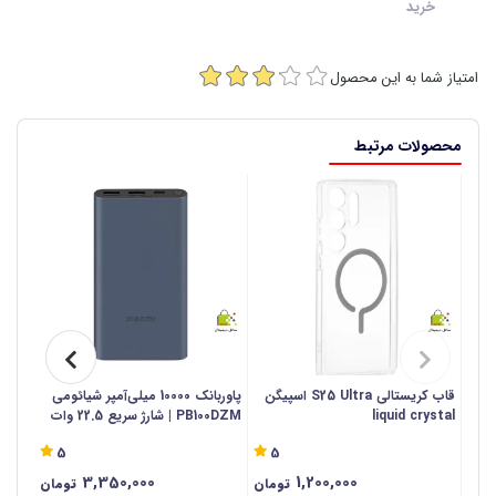
خرید
امتیاز شما به این محصول
محصولات مرتبط
قاب کریستالی S25 Ultra اسپیگن
پاوربانک 10000 میلی‌آمپر شیائومی
liquid crystal
PB100DZM | شارژ سریع 22.5 وات
10000 میلی آمپر ساعت - اص
5
5
3,350,000
1,200,000
تومان
تومان