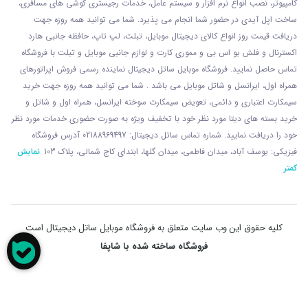
کامپیوتر، نصب انواع نرم افزار و سیستم عامل، خدمات رجیستری گوشی های مسافری،
ساخت اپل آیدی در حضور شما انجام می پذیرد. شما می توانید همه روزه جهت
دریافت قیمت روز انواع کالای دیجیتال موبایل، تبلت، لپ تاپ، حافظه جانبی هارد
اکسترنال و فلش یو اس بی و مموری کارت و لوازم جانبی موبایل و تبلت با فروشگاه
تماس حاصل نمایید. فروشگاه موبایل ساتل دیجیتال نماینده رسمی فروش اپراتورهای
همراه اول، ایرانسل و شاتل موبایل می باشد . شما می توانید همه روزه جهت خرید
سیمکارت اعتباری و دائمی، تعویض سیمکارت سوخته ایرانسل، همراه اول و شاتل و
خرید بسته های دیتا مورد نظر خود با تخفیف ویژه به صورت حضوری خدمات مورد نظر
خود را دریافت نمایید. شماره تماس ساتل دیجیتال: 02188969497 آدرس فروشگاه
فیزیکی: یوسف آباد، میدان فاطمی، میدان گلها، ابتدای کاج شمالی، پلاک 103
نمایش
کمتر
کلیه حقوق این وب سایت متعلق به فروشگاه موبایل ساتل دیجیتال است
فروشگاه ساخته شده با شاپفا