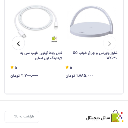
شارژر وایرلس و چراغ خواب XO
کابل رابط آیفون تایپ سی به
کابل 
WX030
لایتنینگ اپل اصلی
سامس
5
5
2,700,000
1,885,000
تومان
تومان
بازگشت به بالا