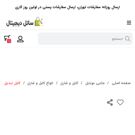
ارسال روزانه سفارشات تهران، ارسال سفارشات پستی در اولین روز کاری
جستجو
0
صفحه اصلی
/
جانبی موبایل
/
کابل و شارژر
/
انواع کابل و شارژر
/
کابل تبدیل USB به لایتنینگ پاوربانک اوی Awei CL-988