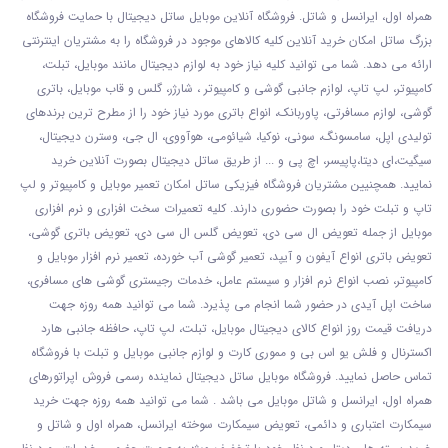
همراه اول، ایرانسل و شاتل. فروشگاه آنلاین موبایل ساتل دیجیتال با حمایت فروشگاه
بزرگ ساتل امکان خرید آنلاین کلیه کالاهای موجود در فروشگاه را به مشتریان اینترنتی
ارائه می دهد. شما می توانید کلیه نیاز خود به لوازم دیجیتال مانند موبایل، تبلت،
کامپیوتر، لپ تاپ، لوازم جانبی گوشی و کامپیوتر ، شارژر، گلس و قاب موبایل، باتری
گوشی، لوازم مسافرتی، پاوربانک، انواع باتری مورد نیاز خود را از مطرح ترین برندهای
تولیدی اپل، سامسونگ، سونی، نوکیا، شیائومی، هوآووی، ال جی، وسترن دیجیتال،
سیگیت،ای دیتا،پاپیسر، اچ پی و ... از طریق ساتل دیجیتال بصورت آنلاین خرید
نمایید. همچنیین مشتریان فروشگاه فیزیکی ساتل امکان تعمیر موبایل و کامپیوتر و لپ
تاپ و تبلت خود را بصورت حضوری دارند. کلیه تعمیرات سخت افزاری و نرم افزاری
موبایل از جمله تعویض ال سی دی، تعویض گلس ال سی دی، تعویض باتری گوشی،
تعویض باتری انواع آیفون و آیپد، تعمیر گوشی آب خورده، تعمیر نرم افزار موبایل و
کامپیوتر، نصب انواع نرم افزار و سیستم عامل، خدمات رجیستری گوشی های مسافری،
ساخت اپل آیدی در حضور شما انجام می پذیرد. شما می توانید همه روزه جهت
دریافت قیمت روز انواع کالای دیجیتال موبایل، تبلت، لپ تاپ، حافظه جانبی هارد
اکسترنال و فلش یو اس بی و مموری کارت و لوازم جانبی موبایل و تبلت با فروشگاه
تماس حاصل نمایید. فروشگاه موبایل ساتل دیجیتال نماینده رسمی فروش اپراتورهای
همراه اول، ایرانسل و شاتل موبایل می باشد . شما می توانید همه روزه جهت خرید
سیمکارت اعتباری و دائمی، تعویض سیمکارت سوخته ایرانسل، همراه اول و شاتل و