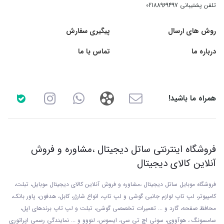
تلفن پشتیبانی
02188969497
روش های ارسال
پیگیری سفارش
درباره ما
تماس با ما
همراه ما باشید!
فروشگاه اینترنتی ساتل دیجیتال ،مشاوره و فروش
آنلاین کالای دیجیتال
فروشگاه موبایل ساتل دیجیتال ،مشاوره و فروش آنلاین کالای دیجیتال موبایل، تبلت،
کامپیوتر، لپ تاپ لوازم جانبی گوشی و لپ تاپ، انواع شارژر، کابل، هدفون، پاور بانک،
محافظ صفحه، گارد و ... تعمیرات تخصصی گوشی
، تبلت و لپ تاپ برندهای اپل،
سامسونگ ، هوآووی، سونی اچ تی سی، ایسوس، لنووو و ... نمایندگی رسمی اپراتوری