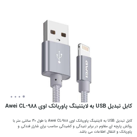
کابل تبدیل USB به لایتنینگ پاوربانک اوی Awei CL-988
کابل تبدیل USB به لایتنینگ پاوربانک اوی Awei CL-988 با طول 30 سانتی متر با
روکش پارچه ای مقاوم در برابر تنیدگی و کشیدگی مناسب برای شارژر فندکی و
پاوربانک و انتقال اطلاعات می باشد.