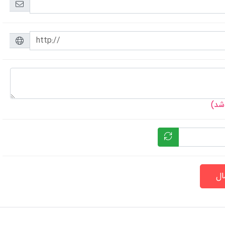
 شد)
ال