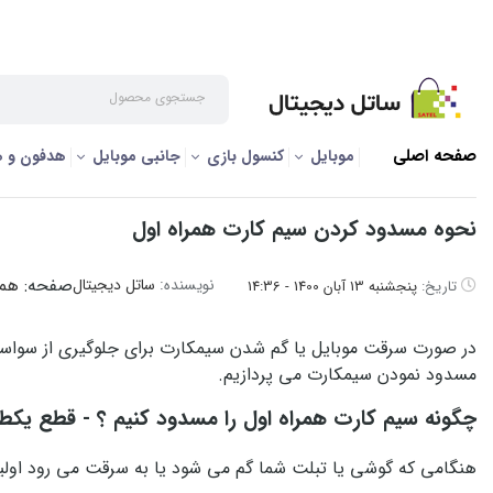
صفحه اصلی
/
فروشگاه حضوری
/
امورمشترکین تلفن همراه
/
همراه ا
صفحه اصلی
موبایل
کنسول بازی
جانبی موبایل
هدفون و 
نحوه مسدود کردن سیم کارت همراه اول
صفحه:
همر
نویسنده:
ساتل دیجیتال
تاریخ:
پنجشنبه 13 آبان 1400 - 14:36
در صورت سرقت موبایل یا گم شدن سیمکارت برای جلوگیری از سواست
مسدود نمودن سیمکارت می پردازیم.
چگونه سیم کارت همراه اول را مسدود کنیم ؟ - قطع یکط
هنگامی که گوشی یا تبلت شما گم می شود یا به سرقت می رود اولین