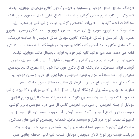
فروشگاه موبایل ساتل دیجیتال ،مشاوره و فروش آنلاین کالای دیجیتال موبایل، تبلت،
کامپیوتر، لپ تاپ لوازم جانبی گوشی و لپ تاپ، انواع شارژر، کابل، هدفون، پاور بانک،
محافظ صفحه، گارد و ... تعمیرات تخصصی گوشی
، تبلت و لپ تاپ برندهای اپل،
سامسونگ ، هوآووی، سونی اچ تی سی، ایسوس، لنووو و ... نمایندگی رسمی اپراتوری
همراه اول، ایرانسل و شاتل. فروشگاه آنلاین موبایل ساتل دیجیتال با حمایت فروشگاه
بزرگ ساتل امکان خرید آنلاین کلیه کالاهای موجود در فروشگاه را به مشتریان اینترنتی
ارائه می دهد. شما می توانید کلیه نیاز خود به لوازم دیجیتال مانند موبایل، تبلت،
کامپیوتر، لپ تاپ، لوازم جانبی گوشی و کامپیوتر ، شارژر، گلس و قاب موبایل، باتری
گوشی، لوازم مسافرتی، پاوربانک، انواع باتری مورد نیاز خود را از مطرح ترین برندهای
تولیدی اپل، سامسونگ، سونی، نوکیا، شیائومی، هوآووی، ال جی، وسترن دیجیتال،
سیگیت،ای دیتا،پاپیسر، اچ پی و ... از طریق ساتل دیجیتال بصورت آنلاین خرید
نمایید. همچنیین مشتریان فروشگاه فیزیکی ساتل امکان تعمیر موبایل و کامپیوتر و لپ
تاپ و تبلت خود را بصورت حضوری دارند. کلیه تعمیرات سخت افزاری و نرم افزاری
موبایل از جمله تعویض ال سی دی، تعویض گلس ال سی دی، تعویض باتری گوشی،
تعویض باتری انواع آیفون و آیپد، تعمیر گوشی آب خورده، تعمیر نرم افزار موبایل و
کامپیوتر، نصب انواع نرم افزار و سیستم عامل، خدمات رجیستری گوشی های مسافری،
ساخت اپل آیدی در حضور شما انجام می پذیرد. شما می توانید همه روزه جهت
دریافت قیمت روز انواع کالای دیجیتال موبایل، تبلت، لپ تاپ، حافظه جانبی هارد